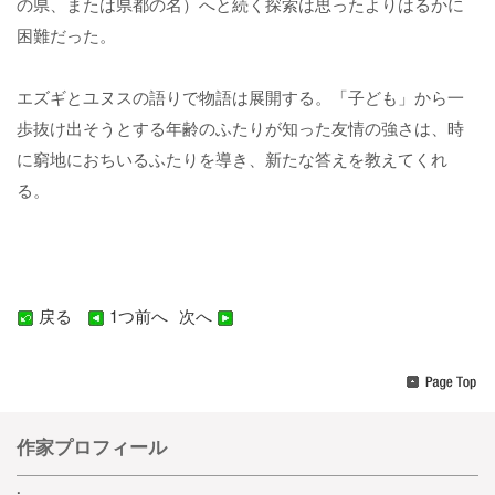
の県、または県都の名）へと続く探索は思ったよりはるかに
困難だった。
エズギとユヌスの語りで物語は展開する。「子ども」から一
歩抜け出そうとする年齢のふたりが知った友情の強さは、時
に窮地におちいるふたりを導き、新たな答えを教えてくれ
る。
戻る
A
1つ前へ
A
次へ
作家プロフィール