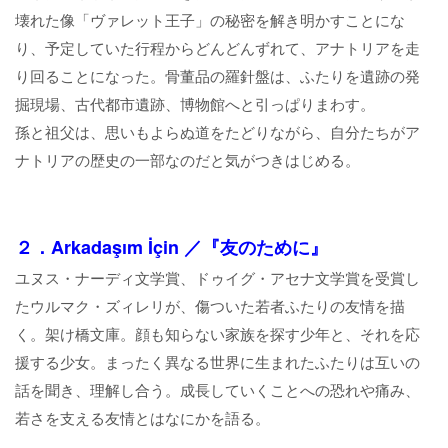
壊れた像「ヴァレット王子」の秘密を解き明かすことにな
り、予定していた行程からどんどんずれて、アナトリアを走
り回ることになった。骨董品の羅針盤は、ふたりを遺跡の発
掘現場、古代都市遺跡、博物館へと引っぱりまわす。
孫と祖父は、思いもよらぬ道をたどりながら、自分たちがア
ナトリアの歴史の一部なのだと気がつきはじめる。
２．Arkadaşım İçin ／『友のために』
ユヌス・ナーディ文学賞、ドゥイグ・アセナ文学賞を受賞し
たウルマク・ズィレリが、傷ついた若者ふたりの友情を描
く。架け橋文庫。顔も知らない家族を探す少年と、それを応
援する少女。まったく異なる世界に生まれたふたりは互いの
話を聞き、理解し合う。成長していくことへの恐れや痛み、
若さを支える友情とはなにかを語る。