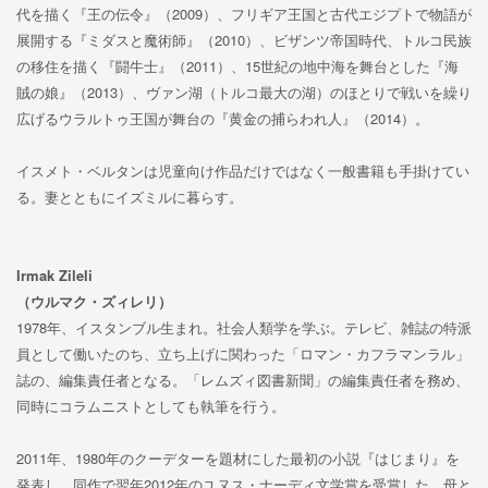
代を描く『王の伝令』（2009）、フリギア王国と古代エジプトで物語が
展開する『ミダスと魔術師』（2010）、ビザンツ帝国時代、トルコ民族
の移住を描く『闘牛士』（2011）、15世紀の地中海を舞台とした『海
賊の娘』（2013）、ヴァン湖（トルコ最大の湖）のほとりで戦いを繰り
広げるウラルトゥ王国が舞台の『黄金の捕らわれ人』（2014）。
イスメト・ベルタンは児童向け作品だけではなく一般書籍も手掛けてい
る。妻とともにイズミルに暮らす。
Irmak Zileli
（ウルマク・ズィレリ）
1978年、イスタンブル生まれ。社会人類学を学ぶ。テレビ、雑誌の特派
員として働いたのち、立ち上げに関わった「ロマン・カフラマンラル」
誌の、編集責任者となる。「レムズィ図書新聞」の編集責任者を務め、
同時にコラムニストとしても執筆を行う。
2011年、1980年のクーデターを題材にした最初の小説『はじまり』を
発表し、同作で翌年2012年のユヌス・ナーディ文学賞を受賞した。母と