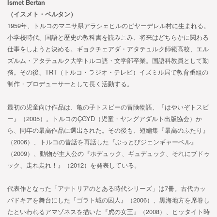
İsmet Bertan
（イスメト・ベルタン）
1959年、トルコのマニサ県アラシェヒルのピヤーデレル村に生まれる。
小学校時代、国語と歴史の教科書を読みこみ、将来はどちらかに関わる
仕事をしようと決める。ギョクチェアダ・アタテュルク師範高校、エル
ズルム・アタテュルク大学トルコ語・文学部卒業。国語科教員として勤
務。その後、TRT（トルコ・ラジオ・テレビ）イズミル局で教育番組の
制作・プロデューサーとして長く活動する。
最初の児童向け作品は、亀の子トスビーの冒険物語、『はやいぞトスビ
ー』（2005）。トルコのÇGYD（児童・ヤングアダルト出版協会）か
ら、同年の最高作品に選出された。その後も、短編集『最高のふたり』
（2006）、トルコの昔話を再話した『ぶっとびジェンギャーベル』
（2009）、動物が主人公の『ホデュック、ギュデュック、それにブドゥ
ック、走れ走れ！』（2012）を発表している。
代表作となった「アナトリアのとある時代シリーズ」は7冊。古代カッ
パドキアを舞台にした『ゴラト城の囚人』（2006）、黒海地方を席巻し
たといわれるアマゾネスを描いた『虎の女王』（2008）、ヒッタイト時