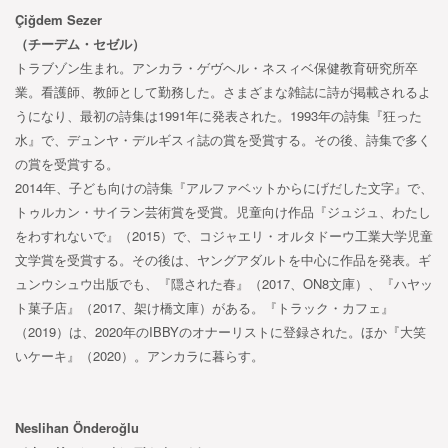
Çiğdem Sezer
（チーデム・セゼル）
トラブゾン生まれ。アンカラ・ゲヴヘル・ネスィベ保健教育研究所卒
業。看護師、教師として勤務した。さまざまな雑誌に詩が掲載されるよ
うになり、最初の詩集は1991年に発表された。1993年の詩集『狂った
水』で、デュンヤ・デルギスィ誌の賞を受賞する。その後、詩集で多く
の賞を受賞する。
2014年、子ども向けの詩集『アルファベットからにげだした文字』で、
トゥルカン・サイラン芸術賞を受賞。児童向け作品『ジュジュ、わたし
をわすれないで』（2015）で、コジャエリ・オルタドーウ工業大学児童
文学賞を受賞する。その後は、ヤングアダルトを中心に作品を発表。ギ
ュンウシュウ出版でも、『隠された春』（2017、ON8文庫）、『ハヤッ
ト菓子店』（2017、架け橋文庫）がある。『トラック・カフェ』
（2019）は、2020年のIBBYのオナーリストに登録された。ほか『大笑
いケーキ』（2020）。アンカラに暮らす。
Neslihan Önderoğlu