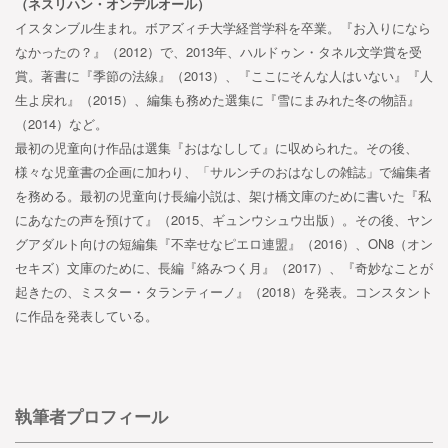
（ネスリハン・オンデルオール）
イスタンブル生まれ。ボアズィチ大学経営学科を卒業。『お入りになら
なかったの？』（2012）で、2013年、ハルドゥン・タネル文学賞を受
賞。著書に『季節の法線』（2013）、『ここにそんな人はいない』『人
生よ戻れ』（2015）、編集も務めた選集に『雪にまみれた冬の物語』
（2014）など。
最初の児童向け作品は選集『おはなしして』に収められた。その後、
様々な児童書の企画に加わり、「サルンチのおはなしの雑誌」で編集者
を務める。最初の児童向け長編小説は、架け橋文庫のために書いた『私
にあなたの声を預けて』（2015、ギュンウシュウ出版）。その後、ヤン
グアダルト向けの短編集『不幸せなピエロ連盟』（2016）、ON8（オン
セキズ）文庫のために、長編『絡みつく月』（2017）、『奇妙なことが
起きたの、ミスター・タランティーノ』（2018）を発表。コンスタント
に作品を発表している。
執筆者プロフィール