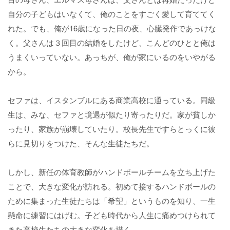
自分の子どもはいなくて、俺のことをすごく愛して育ててく
れた。でも、俺が16歳になった日の夜、心臓発作であっけな
く。父さんは３回目の結婚をしたけど、こんどのひとと俺は
うまくいっていない。あっちが、俺が家にいるのをいやがる
から。
セファは、イスタンブルにある商業高校に通っている。同級
生は、みな、セファと境遇が似たり寄ったりだ。家が貧しか
ったり、家族が崩壊していたり。校長先生ですらとっくに彼
らに見切りをつけた、そんな生徒たちだ。
しかし、新任の体育教師がハンドボールチームを立ち上げた
ことで、大きな変化が訪れる。初めて接するハンドボールの
ために集まった生徒たちは「希望」というものを知り、一生
懸命に練習にはげむ。子ども時代から人生に痛めつけられて
きた高校生たちの大きな変化を描く。