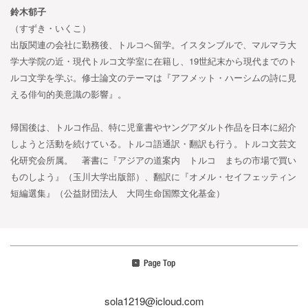
鈴木郁子
（すずき・いくこ）
出版関連の会社に勤務後、トルコへ留学。イスタンブルで、マルマラ大
学大学院の近・現代トルコ文学室に在籍し、19世紀末から現代までのト
ルコ文学を学ぶ。修士論文のテーマは『アフメット・ハーシムの詩に見
える俳句的美意識の影響』。
帰国後は、トルコ作品、特に児童書やヤングアダルト作品を日本に紹介
しようと活動を続けている。トルコ語通訳・翻訳も行う。トルコ文芸文
化研究会所属。 著書に『アジアの道案内 トルコ まちの市場で買い
ものしよう』（玉川大学出版部）、翻訳に『オメル・セイフェッティン
短編選集』（公益財団法人 大同生命国際文化基金）
sola1219@icloud.com