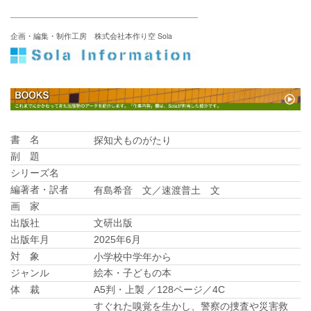
企画・編集・制作工房 株式会社本作り空 Sola
探知犬ものがたり
書 名
副 題
シリーズ名
有島希音 文／速渡普土 文
編著者・訳者
画 家
出版社
文研出版
出版年月
2025年6月
小学校中学年から
対 象
ジャンル
絵本・子どもの本
体 裁
A5判・上製 ／128ページ／4C
すぐれた嗅覚を生かし、警察の捜査や災害救