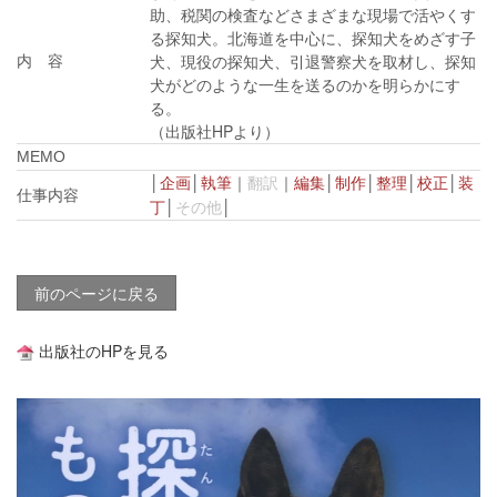
助、税関の検査などさまざまな現場で活やくす
る探知犬。北海道を中心に、探知犬をめざす子
犬、現役の探知犬、引退警察犬を取材し、探知
内 容
犬がどのような一生を送るのかを明らかにす
る。
（出版社HPより）
MEMO
│
企画
│
執筆
｜
翻訳
｜
編集
│
制作
│
整理
│
校正
│
装
仕事内容
丁
│
その他
│
■
前のページに戻る
出版社のHPを見る