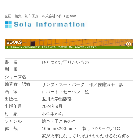
企画・編集・制作工房 株式会社本作り空 Sola
ひとつだけ守りたいもの
書 名
副 題
シリーズ名
リンダ・スー・パーク 作／佐藤淑子 訳
編著者・訳者
ロバート・セーヘン 絵
画 家
出版社
玉川大学出版部
出版年月
2024年9月
小学生から
対 象
ジャンル
絵本・子どもの本
体 裁
165mm×203mm・上製 ／72ページ／1C
家が火事になって1つだけもちだせるなら何を