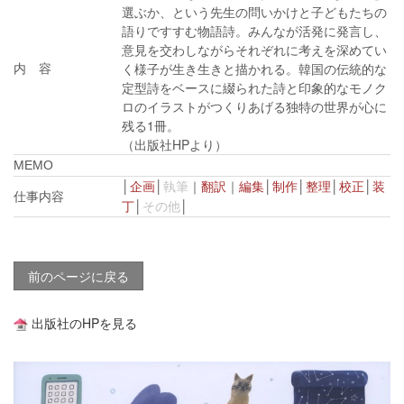
選ぶか、という先生の問いかけと子どもたちの
語りですすむ物語詩。みんなが活発に発言し、
意見を交わしながらそれぞれに考えを深めてい
く様子が生き生きと描かれる。韓国の伝統的な
内 容
定型詩をベースに綴られた詩と印象的なモノク
ロのイラストがつくりあげる独特の世界が心に
残る1冊。
（出版社HPより）
MEMO
│
企画
│
執筆
｜
翻訳
｜
編集
│
制作
│
整理
│
校正
│
装
仕事内容
丁
│
その他
│
■
前のページに戻る
出版社のHPを見る