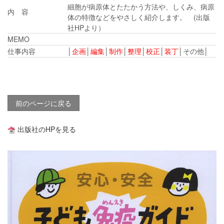
細胞が病原体とたたかう方法や、しくみ、病原
内 容
体の特徴などをやさしく紹介します。 (出版
社HPより）
MEMO
仕事内容
│
企画
│
編集
│
制作
│
整理
│
校正
│
装丁
│その他│
■
前のページに戻る
出版社のHPを見る