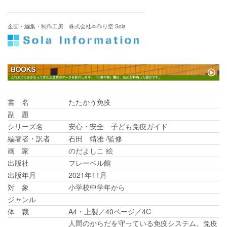
企画・編集・制作工房 株式会社本作り空 Sola
書 名
たたかう免疫
副 題
シリーズ名
安心・安全 子ども免疫ガイド
編著者・訳者
石田 靖雅 /監修
画 家
のだよしこ 絵
出版社
フレーベル館
出版年月
2021年11月
対 象
小学校中学年から
ジャンル
体 裁
A4・上製／40ページ／4C
人間のからだを守っている免疫システム。免疫