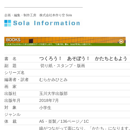
企画・編集・制作工房 株式会社本作り空 Sola
つくろう！ あそぼう！ かたちともよう
書 名
副 題
切り紙・スタンプ・版画
シリーズ名
編著者・訳者
むらかみひとみ
画 家
出版社
玉川大学出版部
出版年月
2018年7月
小学生
対 象
ジャンル
体 裁
A5・並製／136ページ／1C
線がつながって面になり、「かたち」になります