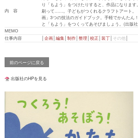
り「もよう」をつけたりすると、作品になります
刷って……。子どもがつくれるクラフトアート。
内 容
画」3つの技法のガイドブック。手軽でかんたん
と「もよう」をつくってあそびましょう。(出版社H
MEMO
仕事内容
│
企画
│
編集
│
制作
│
整理
│
校正
│
装丁
│
その他
│
■
前のページに戻る
出版社のHPを見る